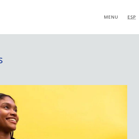
MENU
ESP
s