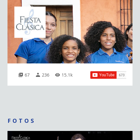
67
236
15.1k
FOTOS