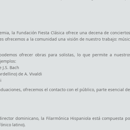
ia, la Fundación Fiesta Clásica ofrece una decena de conciertos, 
es ofrecemos a la comunidad una visión de nuestro trabajo: música
 podemos ofrecer obras para solistas, lo que permite a nuest
ejemplos:
 J.S. Bach
rdellino) de A. Vivaldi
i
duaciones, ofrecemos el contacto con el público, parte esencial de
rector dominicano, la Filarmónica Hispaniola está compuesta po
ónico latino).
 oportunidad de ser audicionados y acogidos en el grupo como «mú
xto exigente, les permite comprender todos los aspectos de la car