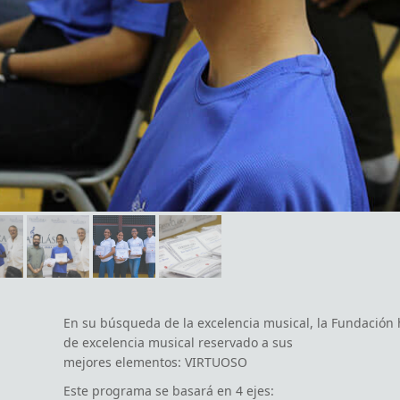
En su búsqueda de la excelencia musical, la Fundación
de excelencia musical reservado a sus
mejores elementos: VIRTUOSO
Este programa se basará en 4 ejes:
1. Clases diarias con profesores certificados por El Sist
2. Graduación con el Associated Board of the Royal Scho
3. Programas de conciertos en solitario
4. Actuaciones como invitado con la Filarmónica de La 