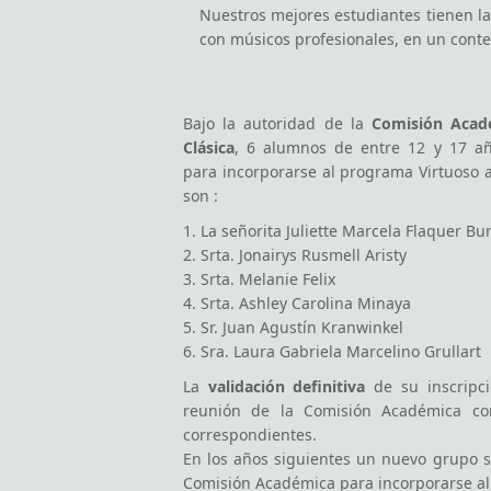
Bajo la autoridad de la
Comisión Acadé
Clásica
, 6 alumnos de entre 12 y 17 añ
para incorporarse al programa Virtuoso a
son :
1. La señorita Juliette Marcela Flaquer Bu
2. Srta. Jonairys Rusmell Aristy
3. Srta. Melanie Felix
4. Srta. Ashley Carolina Minaya
5. Sr. Juan Agustín Kranwinkel
6. Sra. Laura Gabriela Marcelino Grullart
La
validación definitiva
de su inscripci
reunión de la Comisión Académica c
correspondientes.
En los años siguientes un nuevo grupo 
Comisión Académica para incorporarse a
Los principales criterios de evaluación s
– Cualidades instrumentales
– Grado de implicación y motivación
– Capacidad para manejar situaciones baj