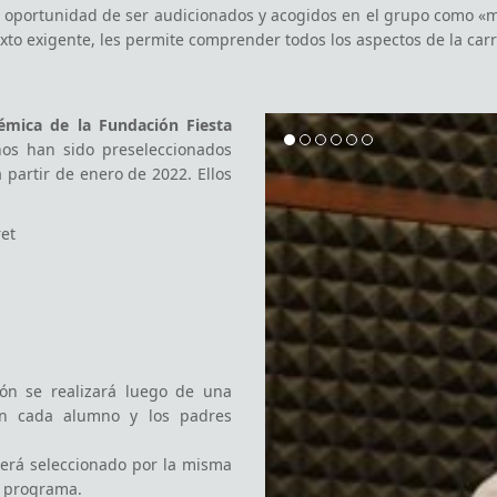
mica de la Fundación Fiesta
os han sido preseleccionados
 partir de enero de 2022. Ellos
ret
ón se realizará luego de una
on cada alumno y los padres
será seleccionado por la misma
l programa.
on:
o presión.