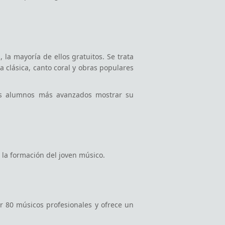
la mayoría de ellos gratuitos. Se trata
 clásica, canto coral y obras populares
ros alumnos más avanzados mostrar su
 la formación del joven músico.
r 80 músicos profesionales y ofrece un
sicos invitados». Este contacto directo
rera que desean seguir.