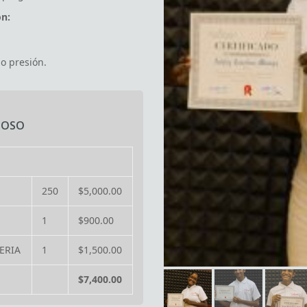
UOSO
250
$5,000.00
1
$900.00
ERIA
1
$1,500.00
$7,400.00
© Copyright 2023 - Fundación Fiesta Clásica, Inc. Tel: +1 809-221-4918