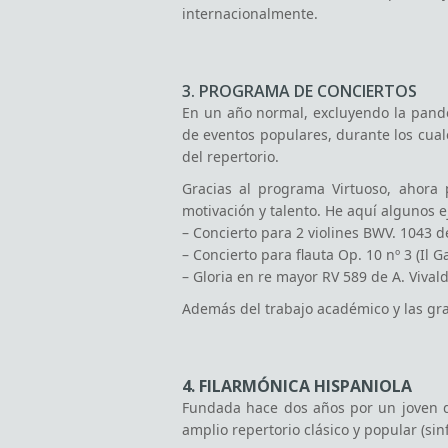
En un año normal, excluyendo la pandem
de eventos populares, durante los cual
del repertorio.
Gracias al programa Virtuoso, ahora
motivación y talento. He aquí algunos 
– Concierto para 2 violines BWV. 1043 de
– Concierto para flauta Op. 10 nº 3 (Il Ga
– Gloria en re mayor RV 589 de A. Vivald
Además del trabajo académico y las gra
4. FILARMÓNICA HISPANIOLA
Fundada hace dos años por un joven di
amplio repertorio clásico y popular (sinf
Nuestros mejores estudiantes tienen la
con músicos profesionales, en un conte