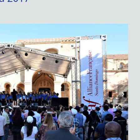
next
slide