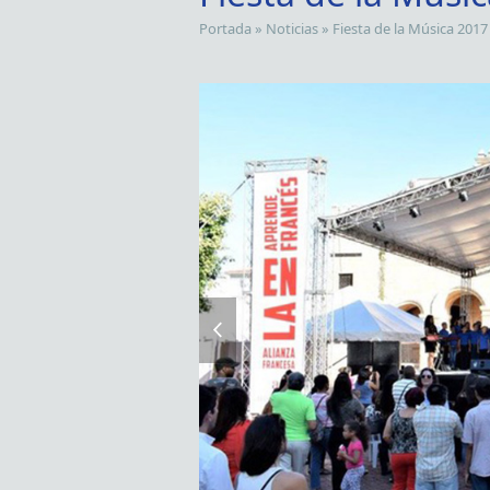
Portada
»
Noticias
»
Fiesta de la Música 2017
previous
slide