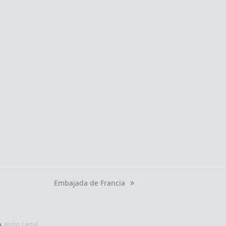
Embajada de Francia
next
post:
a.
Aviso Legal