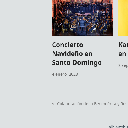
Concierto
Ka
Navideño en
en
Santo Domingo
2 se
4 enero, 2023
Colaboración de la Benemérita y Res
previous
post:
Calle Arzobi