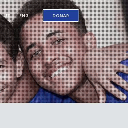
DONAR
FR
ENG