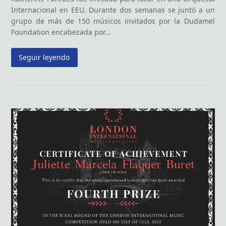
Internacional en EEU. Durante dos semanas se juntó a un
grupo de más de 150 músicos invitados por la Dudamel
Foundation encabezada por…
Seguir leyendo