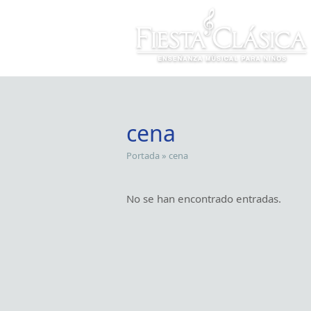
cena
Portada
»
cena
No se han encontrado entradas.