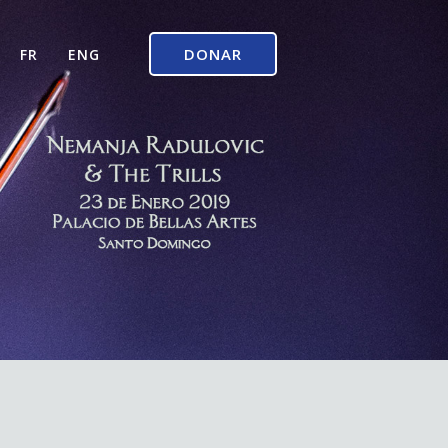
DONAR
FR
ENG