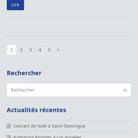
Lire
1
2
3
4
5
Page
Page
Page
Page
Page
Suivant
Rechercher
Rechercher
Envoy
Actualités récentes
Concert de Noël à Saint-Domingue
Katherine Paredes à Los Angeles