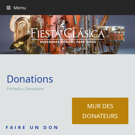
Menu
Donations
Portada
»
Donations
MUR DES
DONATEURS
FAIRE UN DON