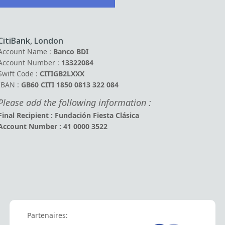
CitiBank, London
Account Name :
Banco BDI
Account Number :
13322084
Swift Code :
CITIGB2LXXX
IBAN :
GB60 CITI 1850 0813 322 084
Please add the following information :
Final Recipient : Fundación Fiesta Clásica
Account Number : 41 0000 3522
Partenaires: